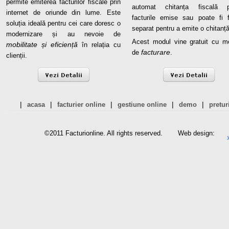
permite emiterea facturilor fiscale prin
automat chitanța fiscală p
internet de oriunde din lume. Este
facturile emise sau poate fi f
soluția ideală pentru cei care doresc o
separat pentru a emite o chitanță
modernizare și au nevoie de
Acest modul vine gratuit cu m
mobilitate și eficiență
în relația cu
facturare
de
.
clienții.
|
|
|
|
|
acasa
facturier online
gestiune online
demo
pretur
©2011 Facturionline. All rights reserved.
Web design: