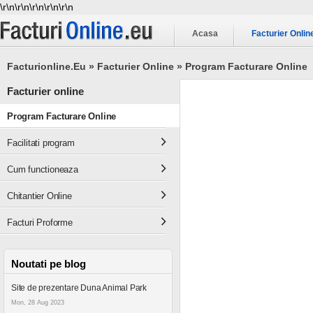
\r\n
\r\n
\r\n
\r\n
\r\n
B
Acasa
Facturier Onlin
Facturionline.eu
» Facturier Online
» Program Facturare Online
Facturier online
Program Facturare Online
Facilitati program
Cum functioneaza
Chitantier Online
Facturi Proforme
Noutati pe blog
Site de prezentare Duna Animal Park
Mon, 28 Aug 2023